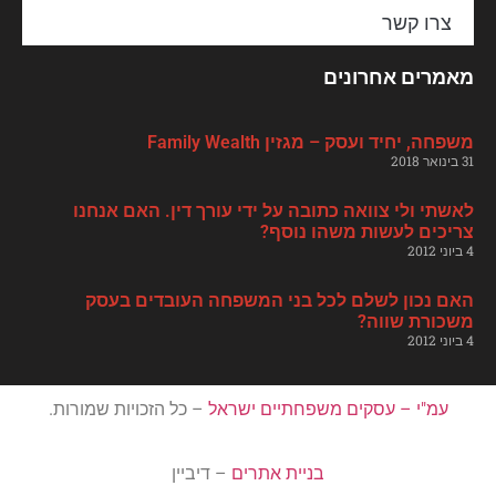
צרו קשר
מאמרים אחרונים
משפחה, יחיד ועסק – מגזין Family Wealth
31 בינואר 2018
לאשתי ולי צוואה כתובה על ידי עורך דין. האם אנחנו
צריכים לעשות משהו נוסף?
4 ביוני 2012
האם נכון לשלם לכל בני המשפחה העובדים בעסק
משכורת שווה?
4 ביוני 2012
עמ"י – עסקים משפחתיים ישראל
– כל הזכויות שמורות.
בניית אתרים
– דיביין