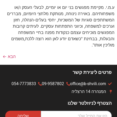
ע.מ.י. מקיימת מפגשים בני יום או יומיים, לבעלי העסק ו/או
משפחותיהם. באוירה נינוחה, מנותקת מלחצי היומיום, מבררים
המשתתפים סוגיות של המשכיות, יחסי בעלים-הנהלה, חזון
וערכים למשפחה, וכיווני התפתחות עסקיים. לעיתים קרובות
המפגשים מוכיחים עצמם כנקודות מפנה בחיי המשפחה
והבעלות, בבחינת "כשאדם יודע לאן הוא רוצה ללכת,משמים
מוליכין אותו".
הבא
←
פרטים ליצירת קשר
054-7773833
09-9587802
office@b-shvili.com
המנהרה 14 הרצליה
הצטרף לניוזלטר שלנו
שליחה