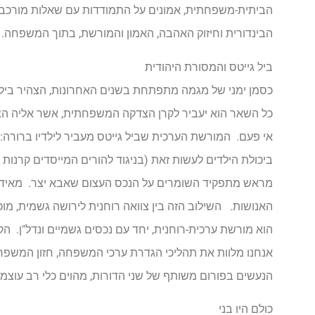
הביתית-משפחתית, אמונים על התמודדות עם שאלות מורכבות
הבינדורית וחיזוק האהבה, האמון והמורשת, בתוך המשפחה.
ביל גייטס והמסורת היהודית
כסמן ימני של מגמה מתפתחת בשנים האחרונות, הצהיר ביל גי
אי פעם. המורשת הערכית שביל גייטס מעביר לילדיו ברורה
ביכולת הילדים לעשות זאת (בניגוד להורים המייסדים קרנות
מראש מתפקיד השומרים על הנכס העצום שאבא יצר. מאידך, 
האנושות. השילוב הזה בין צוואה רוחנית לירושה גשמית, מו
הוא מורשת ערכית-רוחנית, יחד עם נכסים גשמיים ונדל"ן. ה
אנחנו מלוות את תהליכי הגדרת ערכי המשפחה, חזון המשפחה 
הנעשים בפורום משותף של שני הדורות, מהוים כלי רב עוצמה לה
כולם היו בני