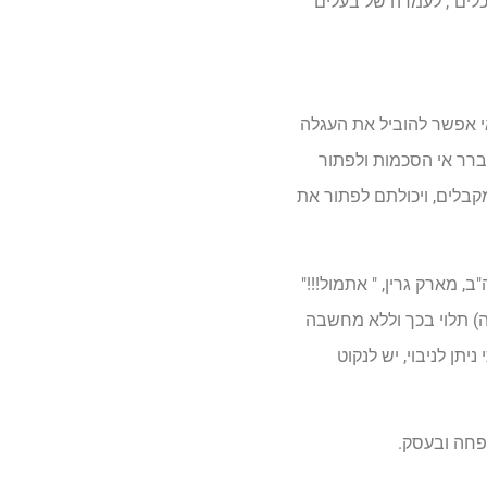
לים", לעמדה של בעלים
אי אפשר להוביל את העגלה
לברר אי הסכמות ולפתור
קבלים, ויכולתם לפתור את
י להתכין בתיכנוןההעברה, אומר מית שלנו בחברת הייעוץ לעסקים משפחתיים, FBCGI שבארה"ב, מארק גרין, " אתמול!!!"
) תלוי בכך וללא מחשבה
ן לניבוי, יש לנקוט
פחה ובעסק.