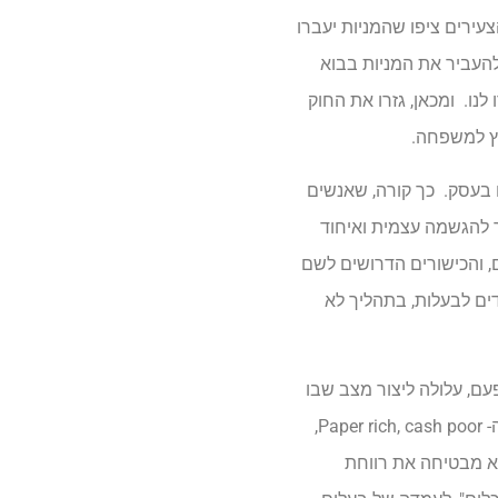
עירים ציפו שהמניות יעברו
העביר את המניות בבוא
נו. ומכאן, גזרו את החוק
וץ למשפחה.
 בעסק. כך קורה, שאנשים
 להגשמה עצמית ואיחוד
, והכישורים הדרושים לשם
דים לבעלות, בתהליך לא
ם, עלולה ליצור מצב שבו
ה"ילדים" יהפכו לבעלים כשהם מגיעים לגיל פרישה. עד אז, הם יהיו שכירים מתוסכלים בעסק של אבא – דוגמאות חיות לסינדרום ה- Paper rich, cash poor,
יא מבטיחה את רווחת