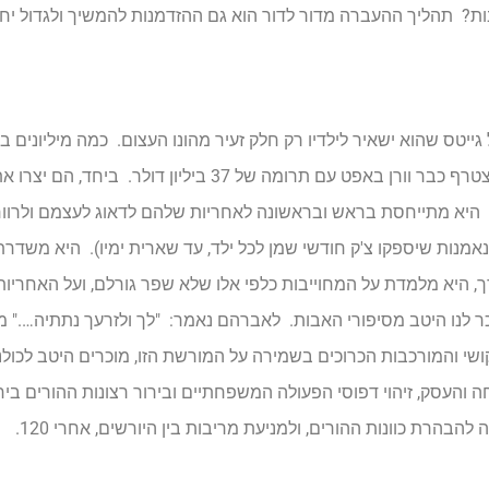
? תהליך ההעברה מדור לדור הוא גם ההזדמנות להמשיך ולגדול יחד
יטס שהוא ישאיר לילדיו רק חלק זעיר מהונו העצום. כמה מיליונים 
כל השאר הוא יעביר לקרן הצדקה המשפחתית, אשר אליה הצטרף כבר וורן באפט עם 
: היא מתייחסת בראש ובראשונה לאחריות שלהם לדאוג לעצמם ולרוו
 נאמנות שיספקו צ'ק חודשי שמן לכל ילד, עד שארית ימיו). היא מש
היא מלמדת על המחוייבות כלפי אלו שלא שפר גורלם, ועל האחריות
כר לנו היטב מסיפורי האבות. לאברהם נאמר: "לך ולזרעך נתתיה…." 
קושי והמורכבות הכרוכים בשמירה על המורשת הזו, מוכרים היטב לכול
והעסק, זיהוי דפוסי הפעולה המשפחתיים ובירור רצונות ההורים ביח
בהרת כוונות ההורים, ולמניעת מריבות בין היורשים, אחרי 120.