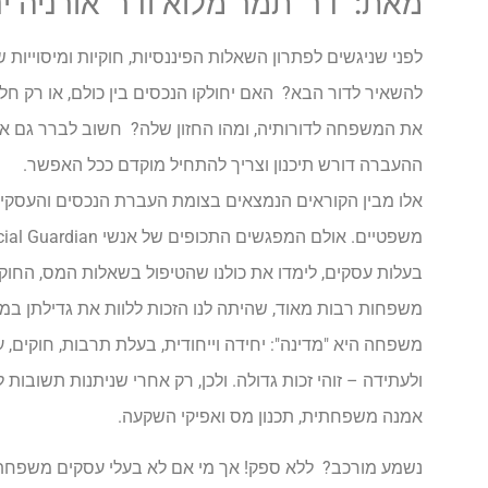
מאת: דר' תמר מלוא ודר' אורניה ינ
לפני שניגשים לפתרון השאלות הפיננסיות, חוקיות ומיסוייות
להשאיר לדור הבא? האם יחולקו הנכסים בין כולם, או רק 
את המשפחה לדורותיה, ומהו החזון שלה? חשוב לברר גם אם 
ההעברה דורש תיכנון וצריך להתחיל מוקדם ככל האפשר.
אלו מבין הקוראים הנמצאים בצומת העברת הנכסים והעסקים 
בעלות עסקים, לימדו את כולנו שהטיפול בשאלות המס, החוק
משפחות רבות מאוד, שהיתה לנו הזכות ללוות את גדילתן במה
משפחה היא "מדינה": יחידה וייחודית, בעלת תרבות, חוקים,
ולעתידה – זוהי זכות גדולה. ולכן, רק אחרי שניתנות תשו
אמנה משפחתית, תכנון מס ואפיקי השקעה.
נשמע מורכב? ללא ספק! אך מי אם לא בעלי עסקים משפחתי