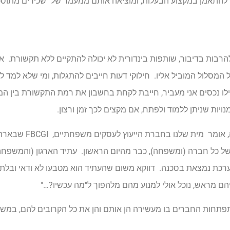
 להתאמן במקצוע הבעלות, ומוציאה אותם ממעמד של "שכירים מתוסכ
 להרבות בדיבור, שותפות בינדורית לא יכולה להתקיים ללא תקשורת. 
 המסלול המוביל אליו. חילוקי דעות חייבים להתגלות, ומי שלא למד 
ילו נכסים אני מעביר, חייבת לקחת בחשבון את רמת התקשורת בין המ
יות שניתן ללמוד ולפתח, אם מקצים לכך זמן ורצון.
בהתייחסו לשאלת העיתוי, מתי כדא
של כל חברה (ומשפחה), כבר מהיום הראשון. עתיד הארגון (והמשפחה
 נמצאת בסכנה. דווקא משום שהעתיד הוא מטבעו לא ודאי ובלתי נית
הם מראש, נוכל אולי למנוע מהם מלהפוך ל"מה עכשיו?…"
תפתחות החברים בו מעשירה הן אותם והן את כל הקרובים להם, במש