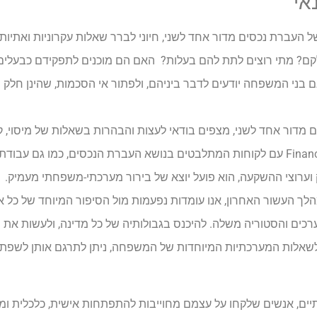
אי
 של העברת נכסים מדור אחד לשני, חיוני לברר שאלות עקרוניות ואתיו
חלקם? מתי רוצים לתת להם בעלות? האם הם מוכנים לתפקידם כבעלי
בני המשפחה יודעים לדבר ביניהם, ולפתור אי הסכמות, שהינן חלק 
מדור אחד לשני, מצפים בודאי לעצות והבהרות בשאלות של מיסוי, קר
משפטיים. אולם המפגשים התכופים של אנשי Financial Guardian עם לקוחות המתלבטים בנושא העברת הנ
 וערוצי ההשקעה, הוא פועל יוצא של בירור מערכתי-משפחתי מעמיק. 
לך העשור האחרון, אנו עומדות נפעמות מול הסיפור המיוחד של כל אח
 ערכים והסטוריה משלה. להיכנס בגבולותיה של כל מדינה, ולעשות את
בות לשאלות המערכתיות המיוחדות של המשפחה, ניתן לתרגם אותן לשפ
ים, אנשים שלקחו על עצמם מחוייבות להתפתחות אישית, כלכלית ו