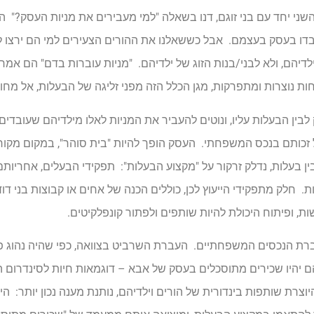
ני יחד עם בני זוגם, דנו בשאלה "למי מעבירים את מניות העסק?" הצ
בדו בעסק בעצמם. אבל כששאלנו את ההורים הצעירים למי הם ירצו ל
יהם, ולא לבני/בנות הזוג של ילדיהם. "מניות עוברות בדם" הם אמרו ל
ת נוצרות ומתפרקות, מגן הכלל הזה מפני זליגה של הבעלות, אל מח
ין הבעלות עליו, ונוטים להעביר את המניות לאלו מילדיהם שעובדים
 זכותם בנכס המשפחתי. העסק הופך להיות "בית סוהר", במקום מקור
ן בעלות, נדלק זרקור על "מקצוע הבעלות": תפקידי הבעלים, אחריותם
. חלק מתפקידי הייעוץ לכן, כוללים הכנה של אחים או קבוצות בני דו
ת, ופיתוח היכולת להיות שותפים ולפתור קונפלקיטים.
רת הנכסים המשפחתיים. העברת השרביט בצוואה, כפי שהיה נהוג פע
וצרת שותפות בינדורית של הורים וילדיהם, נותנת מענה נכון יותר: ה