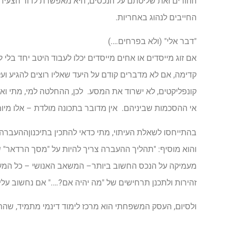
ההורים ואת שליטתם על הנכסים, היא מאפשרת לדור הצעיר
החייבים לנהוג באחריות.
"דבר אלי" (ולא בפרחים….)
אם זוג מייסדים או אחים מייסדים יכלו לעבוד היטב יחד בלי
קדימה, אם לא מדברים קודם על היעד שאליו רוצים להגיע ועל
קונפליקטים, לא ישרוד את המסע. לכן, ההחלטה למי, מתי וא
אי ההסכמות שביניהם. אין מדובר בתכונה מולדת – אלו מיומנו
והוא מוסיף: "תהליך ההעברה צריך להיות על "מסך הרדאר" 
מעמיקה על הנכס החשוב ביותר– המשאב האנושי – כל המערכת
זהירות ולתכנן תרחישים של "מה יהיה אם?…." אם נחשוב עלי
ולסיום, העסק המשפחתי הוא מרכז לימוד דינמי מתמיד, שה