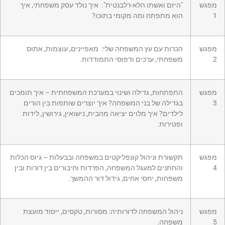
מפגש
"היזם ואשתו הלא-רלבנטית". איך נולד עסק משפחתי, איך
1
הוא מתפתח ומה מקומי בתוכו?
מפגש
הכרות עם עץ המשפחה שלי: מאפיינים, עוצמות, אתוס
2
משפחתי, ערכים ודפוסי התמודדות.
מפגש
התפתחות, גדילה ושינוי במערכת המשפחתית – איך תומכים
3
בגדילה של בני המשפחה? איך יוצרים שותפות בין הורים
לילדים? איך מלוים יציאה מהבית, נישואין, גירושין, לידות
ופטירות.
מפגש
תקשורת וניהול קונפליקטים במשפחה ובבעלות – גיוס הכלות
4
והחתנים למעגל המשפחה, הפרדות וחיבורים בין דורות ובין
משפחות, יחסי אחים, גידול דור ההמשך.
מפגש
ניהול המשפחה לדורותיה: מסורות, טקסים, ייסוד מועצת
5
משפחה.