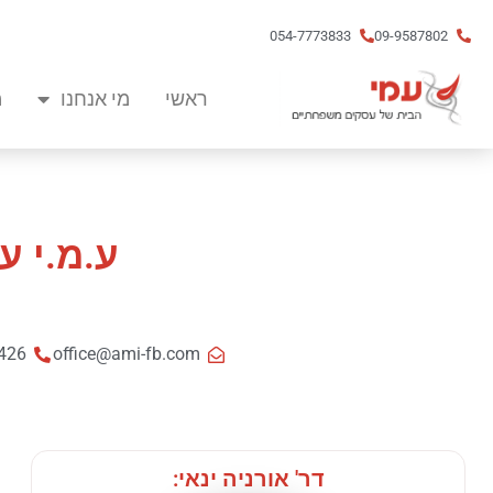
054-7773833
09-9587802
ראשי
מי אנחנו
מ
ע.מ.י 
426
office@ami-fb.com
דר' אורניה ינאי: